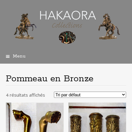
Menu
Aller
au
contenu
Pommeau en Bronze
principal
4 résultats affichés