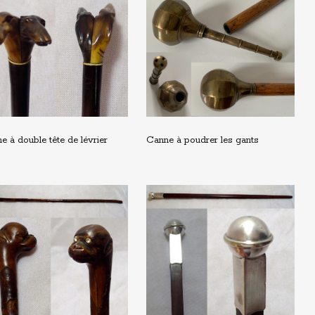
e à double tête de lévrier
Canne à poudrer les gants