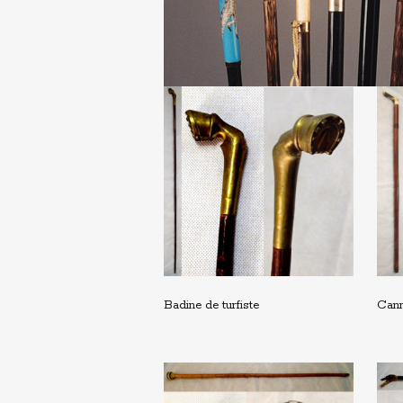
Badine de turfiste
Cann