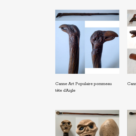
Canne Art Populaire pommeau
Cann
tête d’Aigle