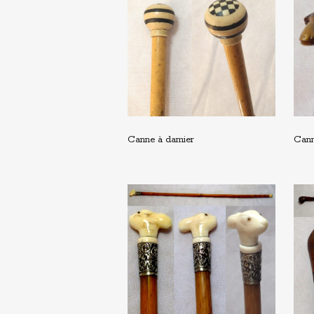
Canne à damier
Cann