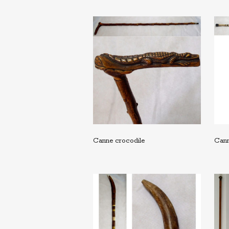
Canne crocodile
Cann