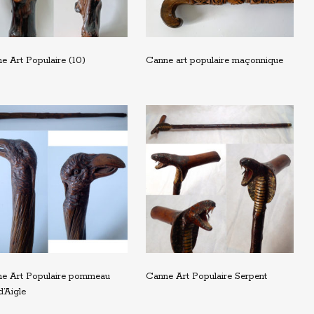
e Art Populaire (10)
Canne art populaire maçonnique
e Art Populaire pommeau
Canne Art Populaire Serpent
d’Aigle