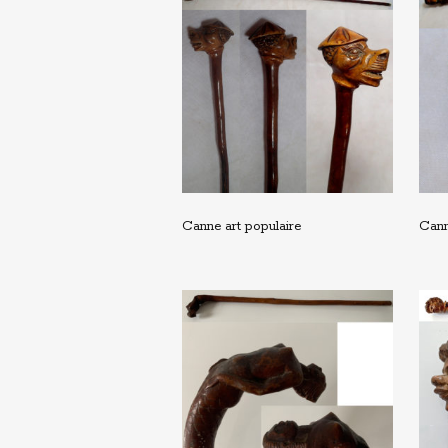
Canne art populaire
Cann