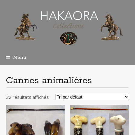
Menu
Aller
au
contenu
Cannes animalières
principal
22 résultats affichés