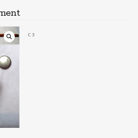
ment
C 3