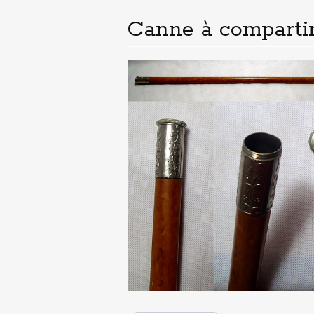
principal
Canne à comparti