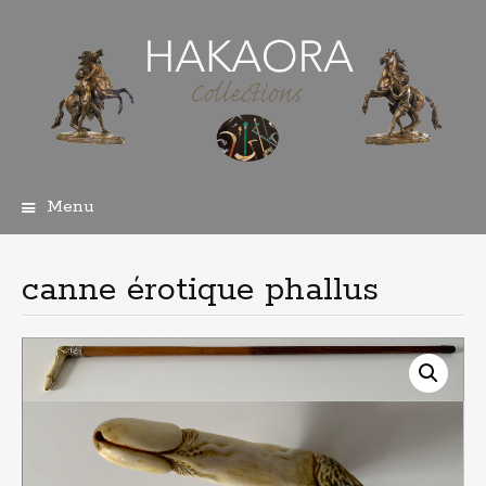
Menu
Aller
au
contenu
canne érotique phallus
principal