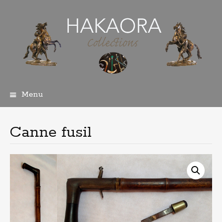
Menu
Aller
au
contenu
Canne fusil
principal