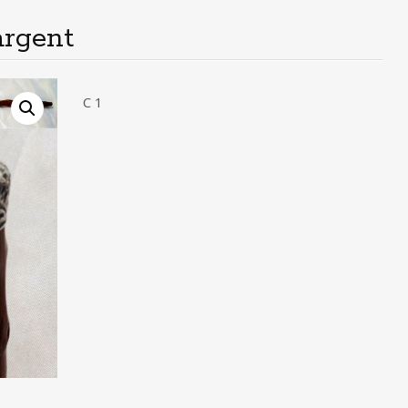
rgent
C 1