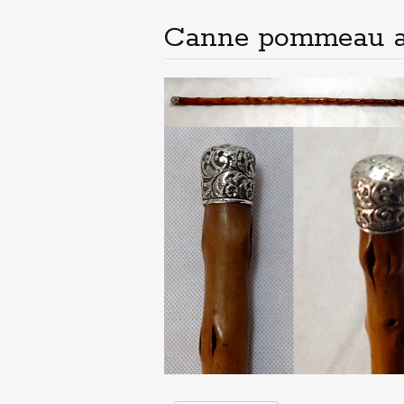
principal
Canne pommeau a