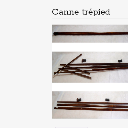
principal
Canne trépied