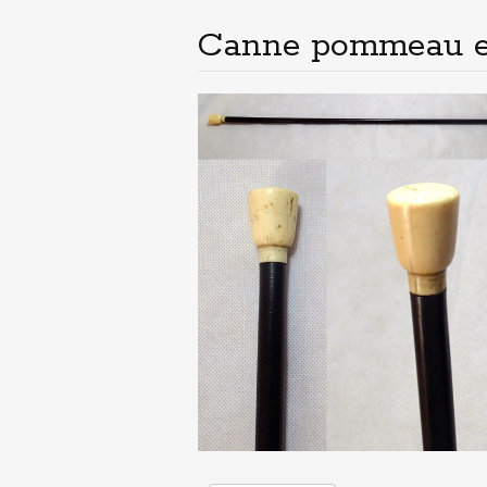
principal
Canne pommeau e