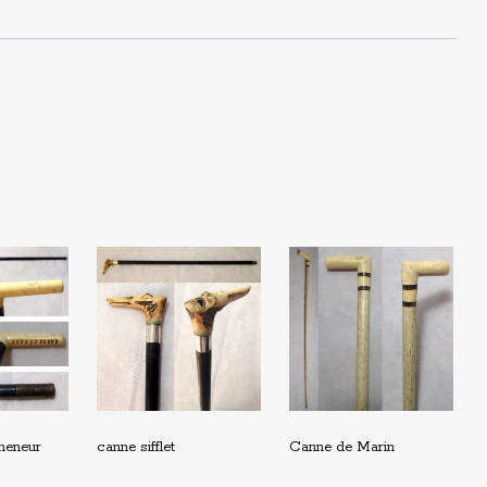
meneur
canne sifflet
Canne de Marin