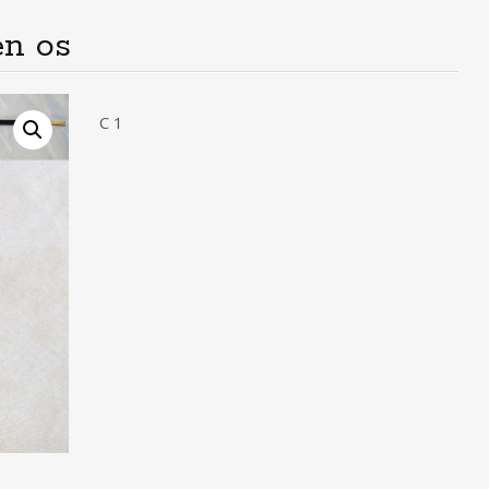
n os
C 1